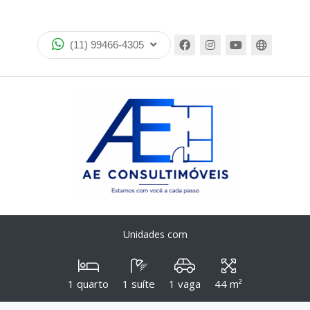
Home
(11) 99466-4305
Imóveis
Lançamentos
Quem somos
Encontre seu imóvel no mapa
Política de privacidade
Simulador bancos
Unidades com
Imóveis favoritos
1 quarto
1 suíte
1 vaga
44 m²
Contato