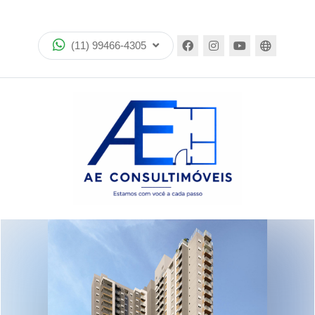
Home
(11) 99466-4305
Imóveis
Lançamentos
Quem somos
Encontre seu imóvel no mapa
Política de privacidade
Simulador bancos
Imóveis favoritos
Contato