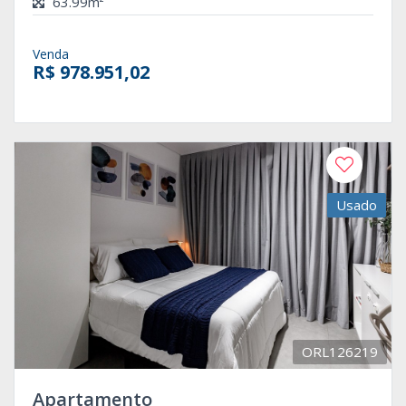
63.99m²
Venda
R$ 978.951,02
Usado
ORL126219
Apartamento