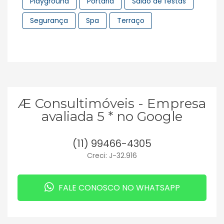
Playground
Portaria
Salão de festas
Segurança
Spa
Terraço
Æ Consultimóveis - Empresa
avaliada 5 * no Google
(11) 99466-4305
Creci: J-32.916
FALE CONOSCO NO WHATSAPP