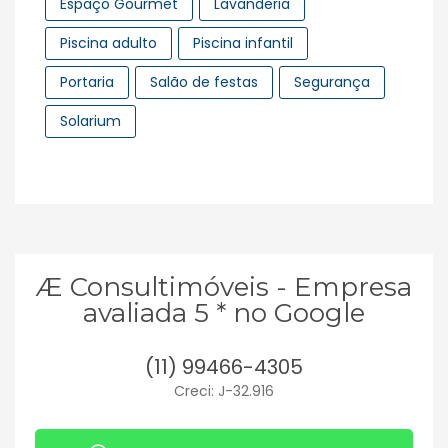
Espaço Gourmet
Lavanderia
Piscina adulto
Piscina infantil
Portaria
Salão de festas
Segurança
Solarium
Æ Consultimóveis - Empresa
avaliada 5 * no Google
(11) 99466-4305
Creci: J-32.916