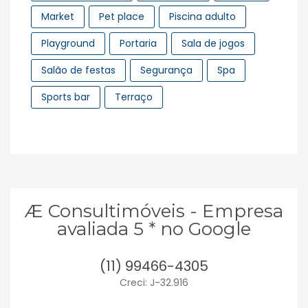
Market
Pet place
Piscina adulto
Playground
Portaria
Sala de jogos
Salão de festas
Segurança
Spa
Sports bar
Terraço
Æ Consultimóveis - Empresa
avaliada 5 * no Google
(11) 99466-4305
Creci: J-32.916