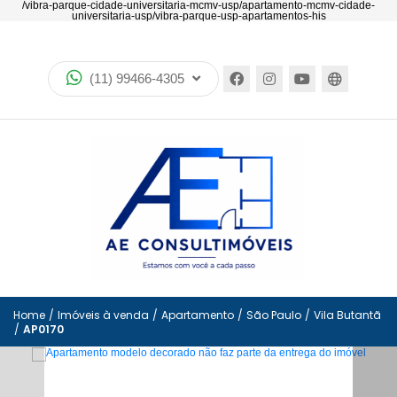
/vibra-parque-cidade-universitaria-mcmv-usp/apartamento-mcmv-cidade-
universitaria-usp/vibra-parque-usp-apartamentos-his
Home
Imóveis
(11) 99466-4305
Lançamentos
Quem somos
Encontre seu imóvel no mapa
Política de privacidade
Simulador bancos
Home
/
Imóveis à venda
/
Apartamento
/
São Paulo
/
Vila Butantã
Imóveis favoritos
/
AP0170
Contato