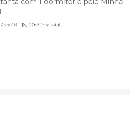
tantã com 1 dormitório pelo Minha
!
área útil
27m² área total