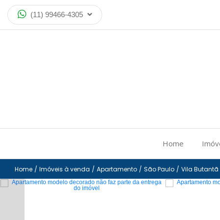
(11) 99466-4305
Home
Imóv
Home
/
Imóveis à venda
/
Apartamento
/
São Paulo
/
Vila Butantã