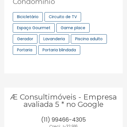
Condomínio
Bicicletário
Circuito de TV
Espaço Gourmet
Game place
Gerador
Lavanderia
Piscina adulto
Portaria
Portaria blindada
Æ Consultimóveis - Empresa
avaliada 5 * no Google
(11) 99466-4305
Creci: J-32.916