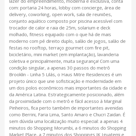
lazer do empreendimento, moderna e exclusiva, conta
com: portaria 24 horas, lobby com concierge, área de
delivery, coworking, open work, sala de reuniões,
conjunto aquático composto por piscina acessível com
trocador de calor e raia de 25m, solarium e deck
molhado, fitness equipado com o que há de mais
moderno com pé direito duplo, salão de jogos, salão de
festas no rooftop, terraço gourmet com fire pit,
bicicletário, mini market (em implantação), lavanderia
coletiva e principalmente, muita segurança! Com uma
condição singular, a apenas 30 passos do metrô
Brooklin - Linha 5 Lilás, o Haus Mitre Residences é um
projeto único que une sofisticação e modernidade em
um dos polos econômicos mais importantes da cidade e
da América Latina. Estrategicamente posicionado, além
da proximidade com o metrô e fácil acesso à Marginal
Pinheiros, fica perto também de importantes avenidas
como Berrini, Faria Lima, Santo Amaro e Chucri Zaidan. É
sem dúvida uma localização muito especial: a apenas 4
minutos do Shopping Morumbi, a 6 minutos do Shopping
Market Place, a 7 minutos dos Shoppings JK Iguatemi e