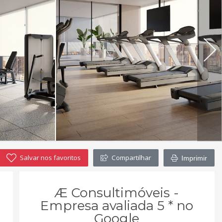
Salvar nos favoritos
Compartilhar
Imprimir
Æ Consultimóveis -
Empresa avaliada 5 * no
Google