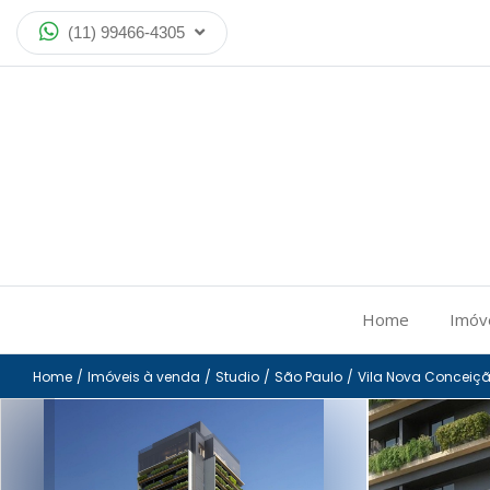
(11) 99466-4305
Home
Imóv
Home
/
Imóveis à venda
/
Studio
/
São Paulo
/
Vila Nova Conceiç