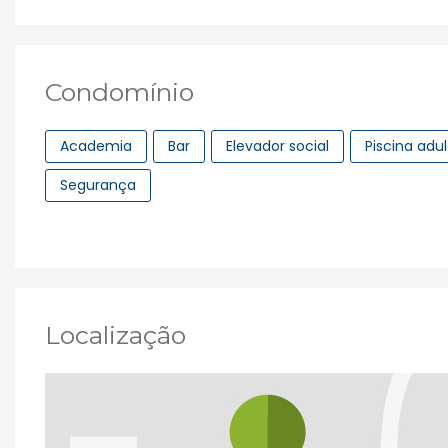
Condomínio
Academia
Bar
Elevador social
Piscina adu
Segurança
Localização