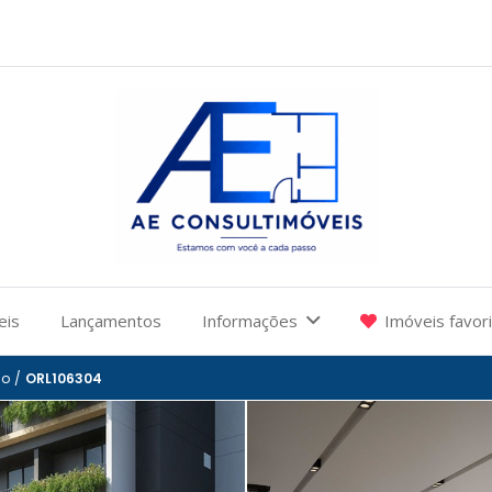
eis
Lançamentos
Informações
Imóveis favor
ão
/
ORL106304