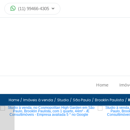
(11) 99466-4305
Home
Imóv
Home
/
Imóveis à venda
/
Studio
/
São Paulo
/
Brooklin Paulista
/