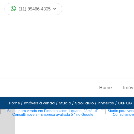
(11) 99466-4305
Home
Imóv
Home
/
Imóveis à venda
/
Studio
/
São Paulo
/
Pinheiros
/
0XHQG