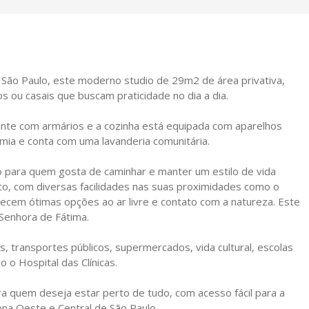
 São Paulo, este moderno studio de 29m2 de área privativa,
os ou casais que buscam praticidade no dia a dia.
nte com armários e a cozinha está equipada com aparelhos
mia e conta com uma lavanderia comunitária.
to para quem gosta de caminhar e manter um estilo de vida
to, com diversas facilidades nas suas proximidades como o
ecem ótimas opções ao ar livre e contato com a natureza. Este
Senhora de Fátima.
as, transportes públicos, supermercados, vida cultural, escolas
o o Hospital das Clínicas.
ra quem deseja estar perto de tudo, com acesso fácil para a
ona Oeste e Central de São Paulo.