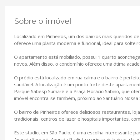
Sobre o imóvel
Localizado em Pinheiros, um dos bairros mais queridos de
oferece uma planta moderna e funcional, ideal para solteir
O apartamento está mobiliado, possui 1 quarto aconchega
novos. Além disso, o condomínio oferece uma ótima acade
O prédio está localizado em rua calma e o bairro é perfei
saudável. A localização é um ponto forte deste apartamen
Parque Sabesp Sumaré e a Praça Horácio Sabino, que ofer
imóvel encontra-se também, próximo ao Santuário Nossa 
O bairro de Pinheiros oferece deliciosos restaurantes, loj
tradicionais, centros de lazer e hospitais importantes, com
Este studio, em São Paulo, é uma escolha interessante pa
Avenida Sumaré, Avenida Paulista e principais bairros da z