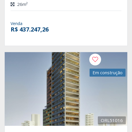
26m²
Venda
R$ 437.247,26
Em construção
ORL51016