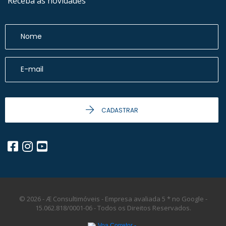
Receba as novidades
CADASTRAR
© 2026 - Æ Consultimóveis - Empresa avaliada 5 * no Google -
15.062.818/0001-06 -
Todos os Direitos Reservados.