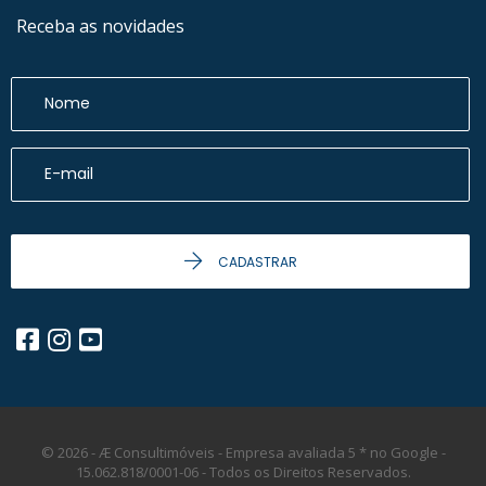
Receba as novidades
CADASTRAR
© 2026 - Æ Consultimóveis - Empresa avaliada 5 * no Google -
15.062.818/0001-06 -
Todos os Direitos Reservados.