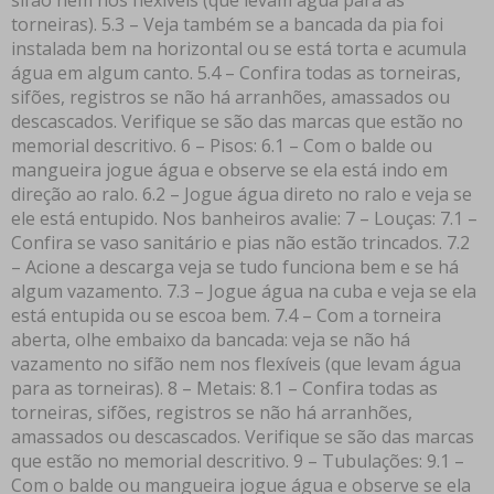
torneiras). 5.3 – Veja também se a bancada da pia foi
instalada bem na horizontal ou se está torta e acumula
água em algum canto. 5.4 – Confira todas as torneiras,
sifões, registros se não há arranhões, amassados ou
descascados. Verifique se são das marcas que estão no
memorial descritivo. 6 – Pisos: 6.1 – Com o balde ou
mangueira jogue água e observe se ela está indo em
direção ao ralo. 6.2 – Jogue água direto no ralo e veja se
ele está entupido. Nos banheiros avalie: 7 – Louças: 7.1 –
Confira se vaso sanitário e pias não estão trincados. 7.2
– Acione a descarga veja se tudo funciona bem e se há
algum vazamento. 7.3 – Jogue água na cuba e veja se ela
está entupida ou se escoa bem. 7.4 – Com a torneira
aberta, olhe embaixo da bancada: veja se não há
vazamento no sifão nem nos flexíveis (que levam água
para as torneiras). 8 – Metais: 8.1 – Confira todas as
torneiras, sifões, registros se não há arranhões,
amassados ou descascados. Verifique se são das marcas
que estão no memorial descritivo. 9 – Tubulações: 9.1 –
Com o balde ou mangueira jogue água e observe se ela