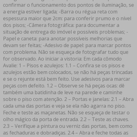
confirmar o funcionamento dos pontos de iluminação, se
a energia estiver ligada; -Barra ou régua reta com
espessura maior que 2cm: para conferir prumo e o nível
dos pisos; -Câmera fotográfica: para documentar a
situação de entrega do imóvel e possíveis problemas; -
Papel e caneta: para anotar possíveis melhorias que
devam ser feitas; -Adesivo de papel: para marcar pontos
com problema. Não se esqueça de fotografar tudo que
for observado. Ao iniciar a vistoria: Em cada cômodo
Avalie: 1 – Pisos e azulejos: 1.1 – Confira se os pisos e
azulejos estão bem colocados, se não há peças trincadas
e se o rejunte está bem feito. Use adesivos para marcar
peças com defeito. 1.2 – Observe se há peças ocas: dê
também uma batidinha de leve na parede e caminhe
sobre o piso com atenção. 2 – Portas e janelas: 2.1 – Abra
cada uma das portas e veja se ela não agarra no piso.
Feche e teste as maçanetas. Não se esqueça de testar o
olho mágico da porta de entrada. 2.2 – Teste as chaves.
2.3 – Verifique a pintura ou verniz das portas, bem como
as fechaduras e dobradiças. 2.4 – Abra e feche todas as