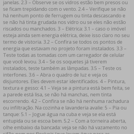
janelas. 2.3 – Observe se os vidros estão bem presos ou
se ficam trepidando com o vento. 2.4 – Verifique se não
há nenhum ponto de ferrugem ou tinta descascando e
se não há tinta grudada nos vidro ou se eles não estão
riscados ou manchados. 3 – Elétrica: 3.1 – caso o imóvel
esteja ainda sem energia elétrica, deixe isso claro no seu
termo de vistoria. 3.2 – Confira se todos os pontos de
energia que estavam no projeto foram instalados. 3.3 –
Teste todas as tomadas com um carregador de celular
que você levou. 3.4 – Se os soquetes já tiverem
instalados, teste também as lâmpadas. 3.5 – Teste os
interfones. 3.6 – Abra o quadro de luz e veja os
disjuntores. Eles devem estar identificados. 4 – Pintura,
textura e gesso: 4.1 – Veja se a pintura está bem feita, se
a parede está lisa, se não há manchas, nem tinta
escorrendo. 4.2 – Confira se não há nenhuma rachadura
ou infiltração. Na cozinha e lavanderia avalie: 5 – Pia ou
tanque: 5.1 – Jogue água na cuba e veja se ela está
entupida ou se escoa bem. 5.2 – Com a torneira aberta,
olhe embaixo da bancada: veja se não há vazamento no
sifão nem nos flexíveis (que levam água para as