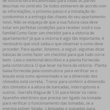
de vistoria será encaminhado para todas as partes
descritas no contrato. Se todos estiverem de acordo com
as informações, o próximo passo é a instalação do
condomínio e a entrega das chaves do seu apartamento
novo. Não se esqueça de que a sua futura casa deve
estar em perfeitas condições para receber você e sua
família! Como fazer um checklist para a vistoria de
apartamento? Já que a vistoria é algo tão importante, é
necessário que você saiba o que observar e como deve
proceder. Para ajudar, listamos, a seguir, algumas dicas
básicas de como fazer um checklist para que tudo corra
bem: -Leia o memorial descritivo e a planta fornecida
pela construtora. O que levar na hora da vistoria: -Planta
baixa fornecida pela construtora: para verificar se o
leiaute está como apresentado e se a dimensão dos
cômodos está correta; -Trena: para conferir a dimensão
dos cômodos e a altura de bancadas, interruptores e
outros; -Garrafa d’água de 1,5l: para testar os ralos: -
Aparelho eletrônico que precise ser ligado na tomada:
para verificar o funcionamento das tomadas, se a
energia estiver ligada; -Lâmpadas e soquetes para