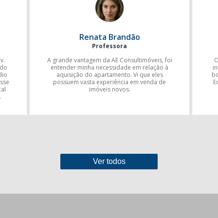
Renata Brandão
Professora
v.
A grande vantagem da AE Consultimóveis, foi
O
 do
entender minha necessidade em relação à
i
dio
aquisição do apartamento. Vi que eles
bo
sse
possuem vasta experiência em venda de
E
al
imóveis novos.
.
Ver todos